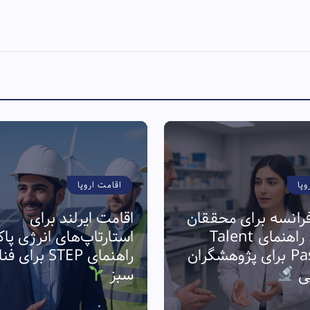
وپا
اقامت اروپا
رانسه برای محققان
اقامت ایرلند برای
فناوری: راهنمای Talent
استارتاپ‌های انرژی پا
Passport برای پژوهشگران
راهنمای STEP برا
پی
سبز