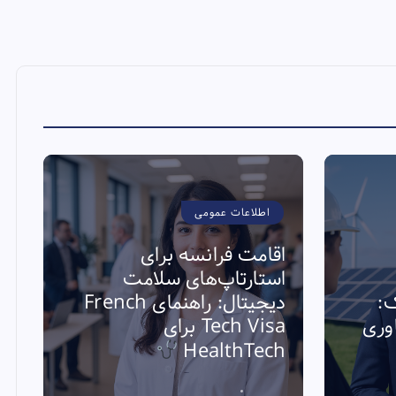
اطلاعات عمومی
اقامت فرانسه برای
استارتاپ‌های سلامت
ک:
دیجیتال: راهنمای French
ی فناوری
Tech Visa برای
ا
HealthTech
ا