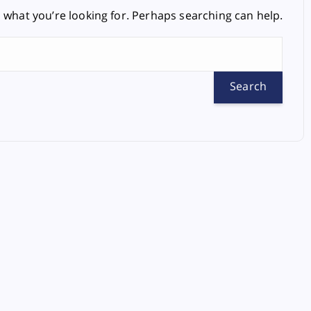
d what you’re looking for. Perhaps searching can help.
S
e
a
r
c
h
f
o
r
: