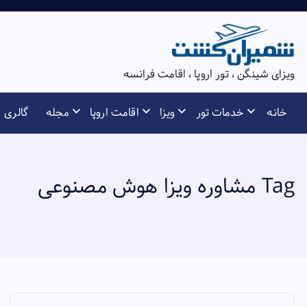
S
k
i
p
ویزای شینگن ، تور اروپا ، اقامت فرانسه
t
o
خانه
خدمات تور
ویزا
اقامت اروپا
مجله
گالری
c
o
n
t
Tag مشاوره ویزا هوش مصنوعی
e
n
t