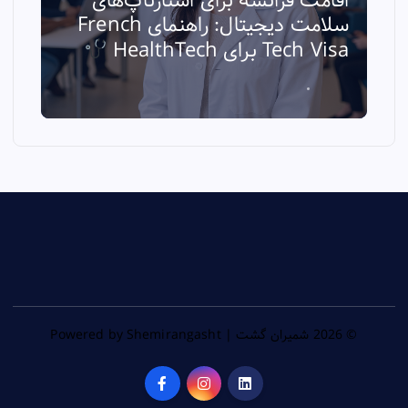
اقامت فرانسه برای استارتاپ‌های
سلامت دیجیتال: راهنمای French
ا
Tech Visa برای HealthTech
ث
© 2026 شمیران گشت | Powered by Shemirangasht