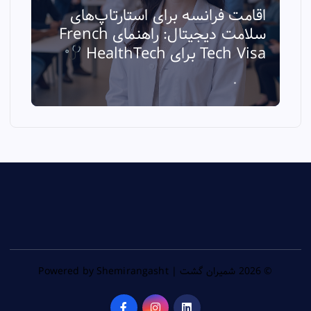
اقامت فرانسه برای استارتاپ‌های
سلامت دیجیتال: راهنمای French
ا
Tech Visa برای HealthTech
ث
© 2026 شمیران گشت | Powered by Shemirangasht