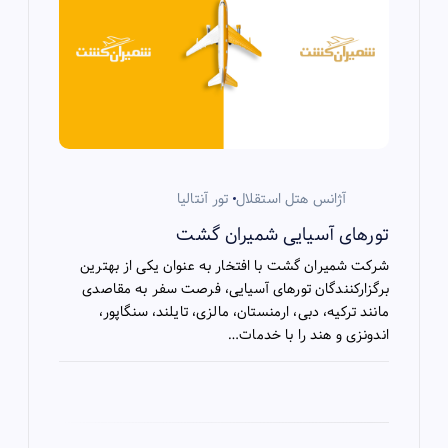
v
i
g
a
آژانس هتل استقلال
تور آنتالیا
t
تورهای آسیایی شمیران گشت
i
شرکت شمیران گشت با افتخار به عنوان یکی از بهترین
برگزارکنندگان تورهای آسیایی، فرصت سفر به مقاصدی
o
مانند ترکیه، دبی، ارمنستان، مالزی، تایلند، سنگاپور،
اندونزی و هند را با خدمات…
n