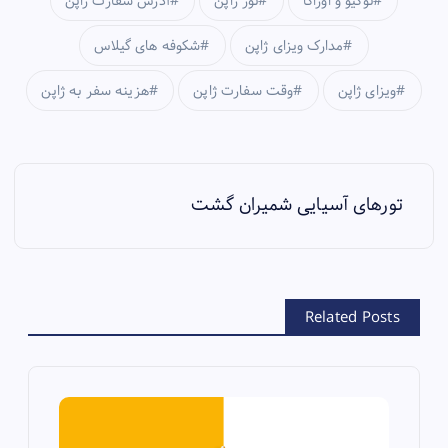
توکیو و اوزاکا
تور ژاپن
آدرس سفارت ژاپن
مدارک ویزای ژاپن
شکوفه های گیلاس
ویزای ژاپن
وقت سفارت ژاپن
هزینه سفر به ژاپن
P
تورهای آسیایی شمیران گشت
o
s
t
Related Posts
n
a