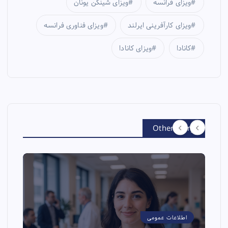
ویزای فرانسه
ویزای شینگن یونان
ویزای کارآفرینی ایرلند
ویزای فناوری فرانسه
کانادا
ویزای کانادا
Other Story
اطلاعات عمومی