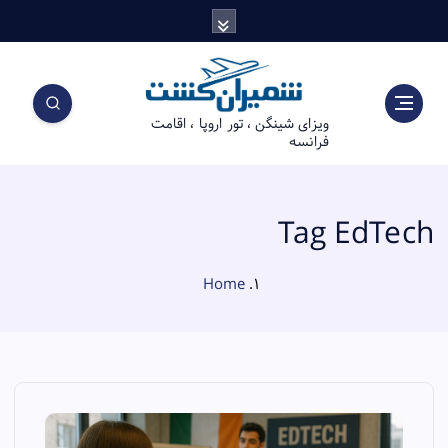
S
k
i
p
t
ویزای شینگن ، تور اروپا ، اقامت
o
فرانسه
c
o
n
t
Tag EdTech
e
n
Home
t