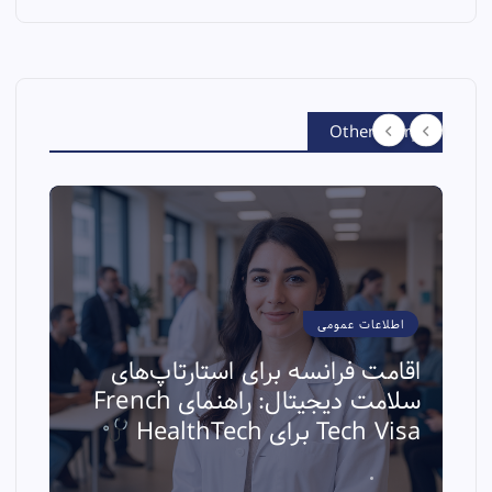
Other Story
اطلاعات عمومی
اقامت فرانسه برای استارتاپ‌های
سلامت دیجیتال: راهنمای French
ا
Tech Visa برای HealthTech
ث