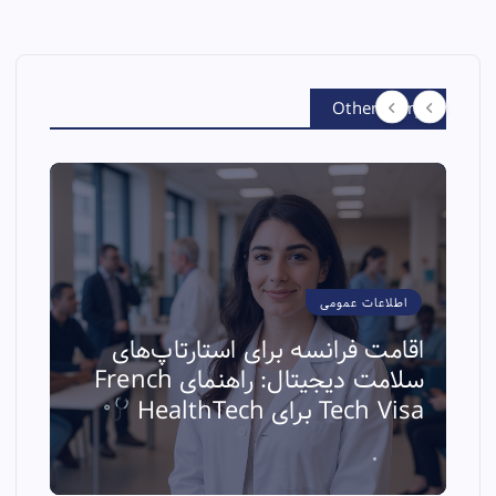
Other Story
اطلاعات عمومی
اقامت فرانسه برای استارتاپ‌های
سلامت دیجیتال: راهنمای French
ا
Tech Visa برای HealthTech
ث