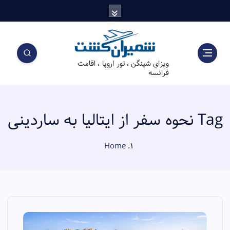
S
k
i
p
t
ویزای شینگن ، تور اروپا ، اقامت
o
فرانسه
c
o
n
t
Tag نحوه سفر از ایتالیا به ساردینی
e
n
Home
t