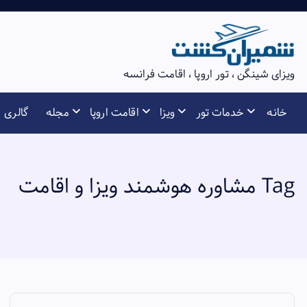
S
k
i
p
ویزای شینگن ، تور اروپا ، اقامت فرانسه
t
o
خانه
خدمات تور
ویزا
اقامت اروپا
مجله
گالری
c
o
n
t
Tag مشاوره هوشمند ویزا و اقامت
e
n
t