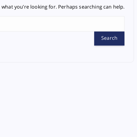
d what you’re looking for. Perhaps searching can help.
S
e
a
r
c
h
f
o
r
: