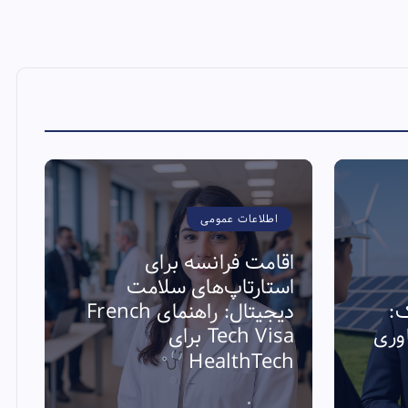
اطلاعات عمومی
اقامت فرانسه برای
استارتاپ‌های سلامت
ک:
دیجیتال: راهنمای French
ی فناوری
Tech Visa برای
ا
HealthTech
ا