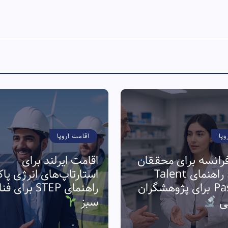
وپا
اقامت اروپا
رانسه برای محققان
اقامت ایرلند برای
فناوری: راهنمای Talent
استارتاپ‌های انرژی پا
Passport برای پژوهشگران
راهنمای STEP برا
پی
سبز