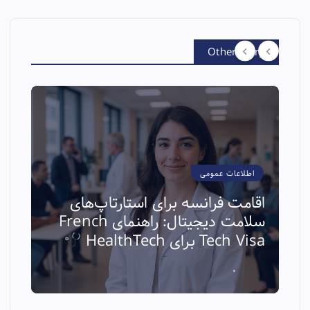
Other Story
اطلاعات عمومی
اقامت فرانسه برای استارتاپ‌های
سلامت دیجیتال: راهنمای French
ا
Tech Visa برای HealthTech
ث