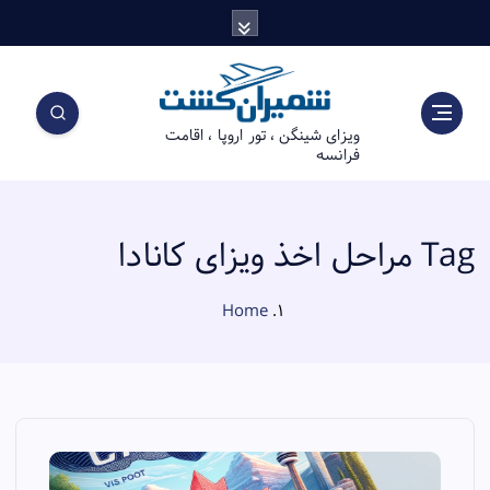
S
k
i
p
t
ویزای شینگن ، تور اروپا ، اقامت
o
فرانسه
c
o
n
t
Tag مراحل اخذ ویزای کانادا
e
n
Home
t