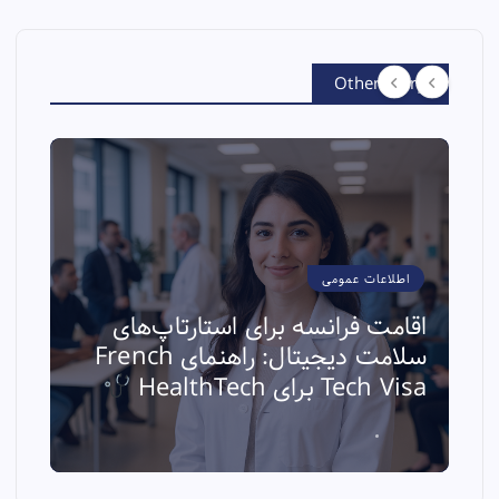
Other Story
اطلاعات عمومی
اقامت فرانسه برای استارتاپ‌های
سلامت دیجیتال: راهنمای French
ا
Tech Visa برای HealthTech
ث