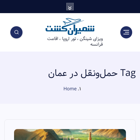
S
k
i
p
t
ویزای شینگن ، تور اروپا ، اقامت
o
فرانسه
c
o
n
t
Tag حمل‌ونقل در عمان
e
n
Home
t