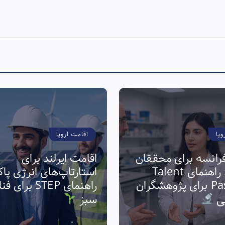
وپا
اقامت اروپا
رانسه برای محققان
اقامت ایرلند برای
فناوری: راهنمای Talent
استارتاپ‌های انرژی پا
Passport برای پژوهشگران
راهنمای STEP برا
پی
سبز