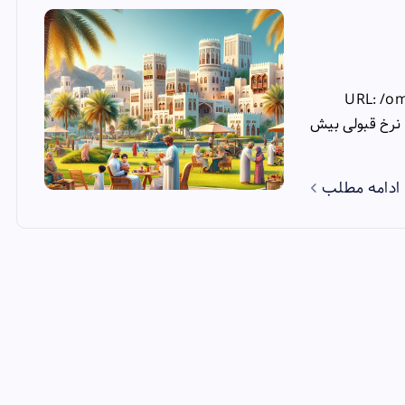
URL: /o
 نرخ قبولی بیش
ادامه مطلب