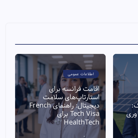
اطلاعات عمومی
اقامت فرانسه برای
استارتاپ‌های سلامت
ک:
دیجیتال: راهنمای French
ی فناوری
Tech Visa برای
ا
HealthTech
ا