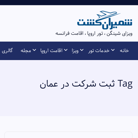
S
k
i
p
ویزای شینگن ، تور اروپا ، اقامت فرانسه
t
o
خانه
خدمات تور
ویزا
اقامت اروپا
مجله
گالری
c
o
n
t
Tag ثبت شرکت در عمان
e
n
t