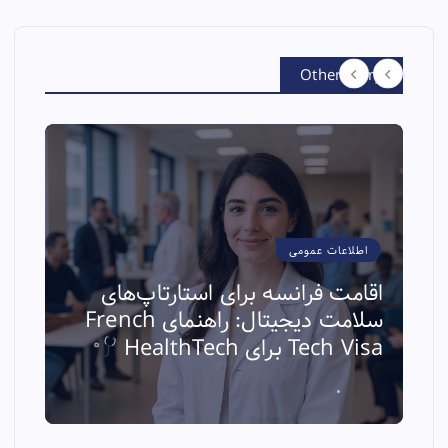
Other Story
اطلاعات عمومی
اقامت فرانسه برای استارتاپ‌های
سلامت دیجیتال: راهنمای French
ا
Tech Visa برای HealthTech
ث