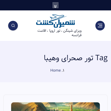
S
k
i
p
t
ویزای شینگن ، تور اروپا ، اقامت
o
فرانسه
c
o
n
t
Tag تور صحرای وهیبا
e
n
Home
t