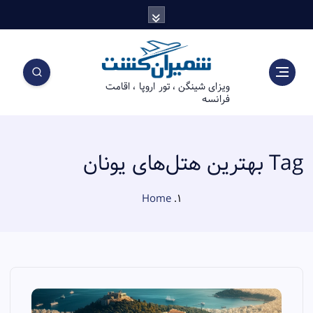
S
k
i
p
t
ویزای شینگن ، تور اروپا ، اقامت
o
فرانسه
c
o
n
t
Tag بهترین هتل‌های یونان
e
n
Home
t