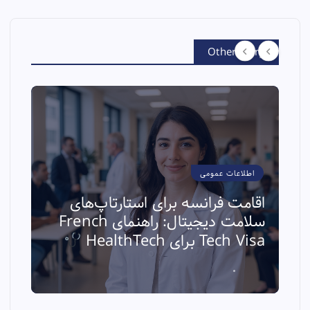
Other Story
اطلاعات عمومی
اقامت فرانسه برای استارتاپ‌های
سلامت دیجیتال: راهنمای French
ا
Tech Visa برای HealthTech
ث