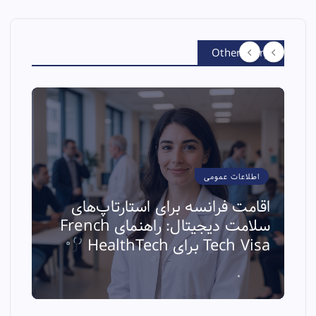
Other Story
اطلاعات عمومی
اقامت فرانسه برای استارتاپ‌های
سلامت دیجیتال: راهنمای French
ا
Tech Visa برای HealthTech
ث