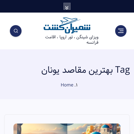
S
k
i
p
t
ویزای شینگن ، تور اروپا ، اقامت
o
فرانسه
c
o
n
t
Tag بهترین مقاصد یونان
e
n
Home
t