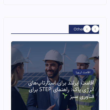
Other Story
اقامت اروپا
اقامت ایرلند برای استارتاپ‌های
ا
انرژی پاک: راهنمای STEP برای
فناوری سبز
a