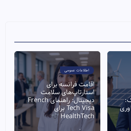
اطلاعات عمومی
اقامت فرانسه برای
استارتاپ‌های سلامت
ک:
دیجیتال: راهنمای French
ی فناوری
Tech Visa برای
ا
HealthTech
ا