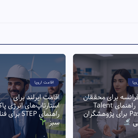
وپا
اقامت اروپا
رانسه برای محققان
اقامت ایرلند برای
فناوری: راهنمای Talent
استارتاپ‌های انرژی پا
Passport برای پژوهشگران
راهنمای STEP برا
پی
سبز