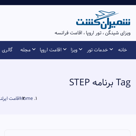
S
k
i
p
ویزای شینگن ، تور اروپا ، اقامت فرانسه
t
o
خانه
خدمات تور
ویزا
اقامت اروپا
مجله
گالری
c
o
n
t
Tag برنامه STEP
e
n
Home
اقامت ایرلند
t