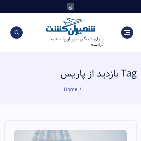
S
k
i
p
t
ویزای شینگن ، تور اروپا ، اقامت
o
فرانسه
c
o
n
t
Tag بازدید از پاریس
e
n
Home
t