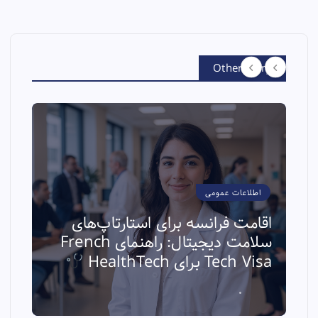
Other Story
اطلاعات عمومی
اقامت فرانسه برای استارتاپ‌های
سلامت دیجیتال: راهنمای French
ا
Tech Visa برای HealthTech
ث