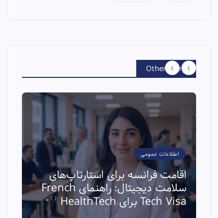
Other Story
اطلاعات عمومی
اقامت فرانسه برای استارتاپ‌های
سلامت دیجیتال: راهنمای French
ا
Tech Visa برای HealthTech
ث