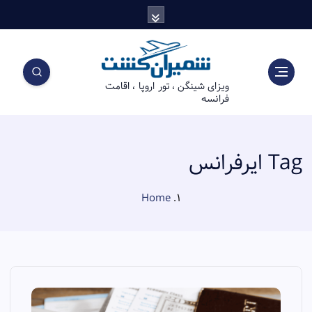
S
k
i
p
t
ویزای شینگن ، تور اروپا ، اقامت
o
فرانسه
c
o
n
t
Tag ایرفرانس
e
n
Home
t