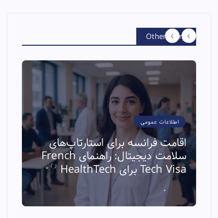
Other Story
اطلاعات عمومی
اقامت فرانسه برای استارتاپ‌های
سلامت دیجیتال: راهنمای French
ا
Tech Visa برای HealthTech
ث