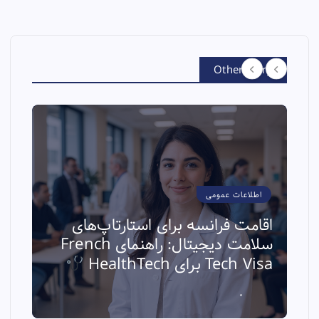
Other Story
اطلاعات عمومی
اقامت فرانسه برای استارتاپ‌های
سلامت دیجیتال: راهنمای French
ا
Tech Visa برای HealthTech
ث