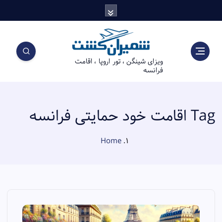
S
k
i
p
t
ویزای شینگن ، تور اروپا ، اقامت
o
فرانسه
c
o
n
t
Tag اقامت خود حمایتی فرانسه
e
n
Home
t