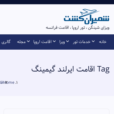
S
k
i
p
ویزای شینگن ، تور اروپا ، اقامت فرانسه
t
o
خانه
خدمات تور
ویزا
اقامت اروپا
مجله
گالری
c
o
n
t
Tag اقامت ایرلند گیمینگ
e
n
Home
اقام
t