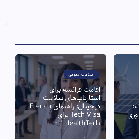
اطلاعات عمومی
اقامت فرانسه برای
استارتاپ‌های سلامت
ک:
دیجیتال: راهنمای French
ی فناوری
Tech Visa برای
ا
HealthTech
ا