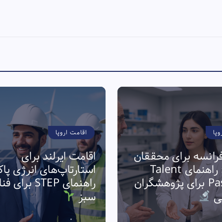
وپا
اقامت اروپا
رانسه برای محققان
اقامت ایرلند برای
فناوری: راهنمای Talent
استارتاپ‌های انرژی پا
Passport برای پژوهشگران
راهنمای STEP برا
پی
سبز